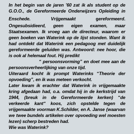
In het begin van de jaren ’60 zat ik als student op de
G.O.O., de Gereformeerde Onderwijzers Opleiding in
Enschede. Vrijgemaakt
g
ereformeerd
.
Ongesubsidieerd, geen eigen examen, maar
Staatsexamen. Ik vroeg aan de directeur, waarom er
geen boeken van Waterink op de lijst stonden. Want ik
had ontdekt dat Waterink een pedagoog met duidelijk
gereformeerde geluiden was. Antwoord: nee hoor, die
is ook al helemaal fout. Hij predikt
“ persoonsvorming” en doet mee aan de
persoonsverheerlijking van onze tijd.
Uiteraard kocht ik prompt Waterinks “Theorie der
opvoeding”, en ik was meteen verkocht.
Later kwam ik erachter dat Waterink in vrijgemaakte
kring afgedaan had, o.a. omdat hij in de kerkstrijd van
1944, (breuk in de Gereformeerde kerken) “de
verkeerde kant“ koos, zich opstelde tegen de
vrijgemaakte voorman K.Schilder, en A. Janse (waarvan
we twee bundels artikelen over opvoeding wel moesten
lezen) scherp bestreden had.
Wie was Waterink?