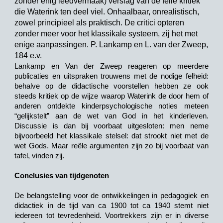
zonder enig leedvermaak) verslag van de felle kritiek
die Waterink ten deel viel. Onhaalbaar, onrealistisch,
zowel principieel als praktisch. De critici opteren
zonder meer voor het klassikale systeem, zij het met
enige aanpassingen. P. Lankamp en L. van der Zweep,
184 e.v.
Lankamp en Van der Zweep reageren op meerdere
publicaties en uitspraken trouwens met de nodige felheid:
behalve op de didactische voorstellen hebben ze ook
steeds kritiek op de wijze waarop Waterink de door hem of
anderen ontdekte kinderpsychologische noties meteen
“gelijkstelt” aan de wet van God in het kinderleven.
Discussie is dan bij voorbaat uitgesloten: men neme
bijvoorbeeld het klassikale stelsel: dat strookt niet met de
wet Gods. Maar reële argumenten zijn zo bij voorbaat van
tafel, vinden zij.
Conclusies van tijdgenoten
De belangstelling voor de ontwikkelingen in pedagogiek en
didactiek in de tijd van ca 1900 tot ca 1940 stemt niet
iedereen tot tevredenheid. Voortrekkers zijn er in diverse