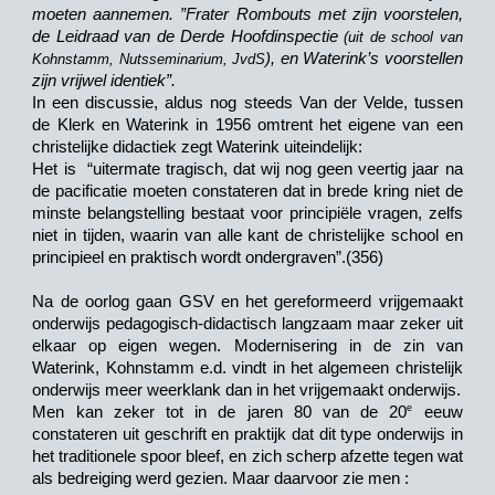
moeten aannemen. ”Frater Rombouts met zijn voorstelen,
de Leidraad van de Derde Hoofdinspectie
(uit de school van
), en Waterink’s voorstellen
Kohnstamm, Nutsseminarium, JvdS
zijn vrijwel identiek”.
In een discussie, aldus nog steeds Van der Velde, tussen
de Klerk en Waterink in 1956 omtrent het eigene van een
christelijke didactiek zegt Waterink uiteindelijk:
Het is “uitermate tragisch, dat wij nog geen veertig jaar na
de pacificatie moeten constateren dat in brede kring niet de
minste belangstelling bestaat voor principiële vragen, zelfs
niet in tijden, waarin van alle kant de christelijke school en
principieel en praktisch wordt ondergraven”.(356)
Na de oorlog gaan GSV en het gereformeerd vrijgemaakt
onderwijs pedagogisch-didactisch langzaam maar zeker uit
elkaar op eigen wegen. Modernisering in de zin van
Waterink, Kohnstamm e.d. vindt in het algemeen christelijk
onderwijs meer weerklank dan in het vrijgemaakt onderwijs.
e
Men kan zeker tot in de jaren 80 van de 20
eeuw
constateren uit geschrift en praktijk dat dit type onderwijs in
het traditionele spoor bleef, en zich scherp afzette tegen wat
als bedreiging werd gezien. Maar daarvoor zie men :