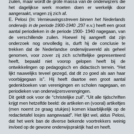
zuilen, maar wordt de grote massa van de onderwijzers die
het dagelijkse werk moeten doen er werkelijk door
aangeraakt, vragen zij zich af.
E. Pelosi (In:
Vernieuwingsstreven binnen het Nederlands
onderwijs in de periode 1900-1940
,297 e.v.) heeft een groot
aantal periodieken in de periode 1900- 1940 nagegaan, van
de verschillende zuilen. Hoewel hij aangeeft dat zijn
onderzoek nog onvolledig is, durft hij de conclusie te
trekken dat de Nederlandse onderwijswereld als geheel
genomen, voor zover zij zich schriftelijke gepresenteerd
heeft, bepaald niet voorop gelopen heeft bij de
ontwikkelingen op pedagogisch en didactisch terrein. “Het
lijkt nauwelijks teveel gezegd, dat dit zo goed als aan haar
voorbijgegaan is”. Hij heeft daartoe een groot aantal
gedenkboeken van verenigingen en scholen nagegaan, en
periodieken van onderwijzersverengingen.
Dit geldt ook voor de “christelijke zuil”. “Uit alle tijdschriften
krijgt men hetzelfde beeld: de artikelen en (vooral) artikeltjes
(men noemt ze graag stukjes) komen klaarblijkelijk op de
redactietafel losjes aangewaaid”. Het lijkt wel, aldus Pelosi,
dat het werk ban de diverse bekende voortrekkers weinig
invloed op de gewone onderwijspraktijk had en heeft.