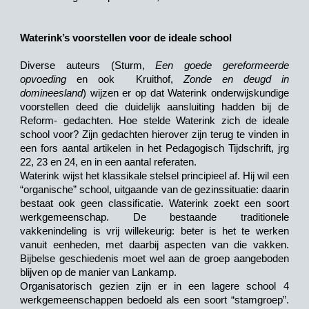
Waterink’s voorstellen voor de ideale school
Diverse auteurs (Sturm,
Een goede gereformeerde
opvoeding
en ook Kruithof,
Zonde en deugd in
domineesland
) wijzen er op dat Waterink onderwijskundige
voorstellen deed die duidelijk aansluiting hadden bij de
Reform- gedachten. Hoe stelde Waterink zich de ideale
school voor? Zijn gedachten hierover zijn terug te vinden in
een fors aantal artikelen in het Pedagogisch Tijdschrift, jrg
22, 23 en 24, en in een aantal referaten.
Waterink wijst het klassikale stelsel principieel af. Hij wil een
“organische” school, uitgaande van de gezinssituatie: daarin
bestaat ook geen classificatie. Waterink zoekt een soort
werkgemeenschap. De bestaande traditionele
vakkenindeling is vrij willekeurig: beter is het te werken
vanuit eenheden, met daarbij aspecten van die vakken.
Bijbelse geschiedenis moet wel aan de groep aangeboden
blijven op de manier van Lankamp.
Organisatorisch gezien zijn er in een lagere school 4
werkgemeenschappen bedoeld als een soort “stamgroep”.