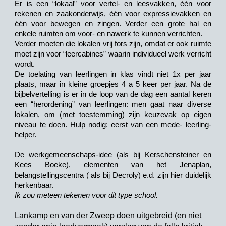
Er is een “lokaal” voor vertel- en leesvakken, één voor
rekenen en zaakonderwijs, één voor expressievakken en
één voor bewegen en zingen. Verder een grote hal en
enkele ruimten om voor- en nawerk te kunnen verrichten.
Verder moeten die lokalen vrij fors zijn, omdat er ook ruimte
moet zijn voor “leercabines” waarin individueel werk verricht
wordt.
De toelating van leerlingen in klas vindt niet 1x per jaar
plaats, maar in kleine groepjes 4 a 5 keer per jaar. Na de
bijbelvertelling is er in de loop van de dag een aantal keren
een “herordening” van leerlingen: men gaat naar diverse
lokalen, om (met toestemming) zijn keuzevak op eigen
niveau te doen. Hulp nodig: eerst van een mede- leerling-
helper.
De werkgemeenschaps-idee (als bij Kerschensteiner en
Kees Boeke), elementen van het Jenaplan,
belangstellingscentra ( als bij Decroly) e.d. zijn hier duidelijk
herkenbaar.
Ik zou meteen tekenen voor dit type school.
Lankamp en van der Zweep doen uitgebreid (en niet