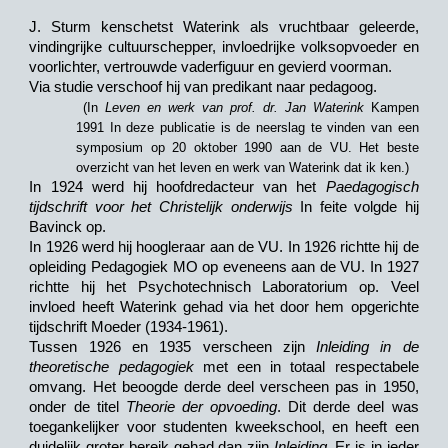
J. Sturm kenschetst Waterink als vruchtbaar geleerde,
vindingrijke cultuurschepper, invloedrijke volksopvoeder en
voorlichter, vertrouwde vaderfiguur en gevierd voorman.
Via studie verschoof hij van predikant naar pedagoog.
(In
Leven en werk van prof. dr. Jan Waterink
Kampen
1991 In deze publicatie is de neerslag te vinden van een
symposium op 20 oktober 1990 aan de VU. Het beste
overzicht van het leven en werk van Waterink dat ik ken.)
In 1924 werd hij hoofdredacteur van het
Paedagogisch
tijdschrift voor het Christelijk onderwijs
In feite volgde hij
Bavinck op.
In 1926 werd hij hoogleraar aan de VU. In 1926 richtte hij de
opleiding Pedagogiek MO op eveneens aan de VU. In 1927
richtte hij het Psychotechnisch Laboratorium op. Veel
invloed heeft Waterink gehad via het door hem opgerichte
tijdschrift Moeder (1934-1961).
Tussen 1926 en 1935 verscheen zijn
Inleiding in de
theoretische pedagogiek
met een in totaal respectabele
omvang. Het beoogde derde deel verscheen pas in 1950,
onder de titel
Theorie der opvoeding
. Dit derde deel was
toegankelijker voor studenten kweekschool, en heeft een
duidelijk groter bereik gehad dan zijn
Inleiding
. Er is in ieder