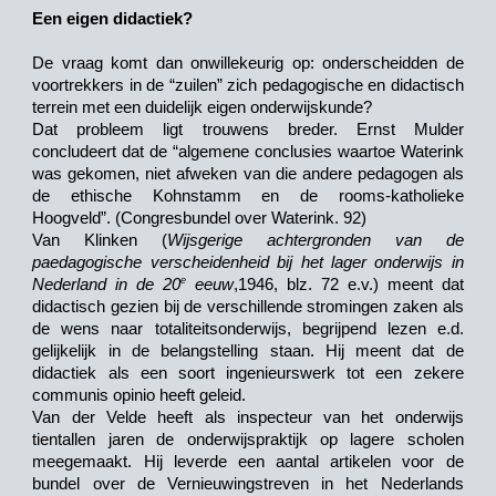
Een eigen didactiek?
De vraag komt dan onwillekeurig op: onderscheidden de
voortrekkers in de “zuilen” zich pedagogische en didactisch
terrein met een duidelijk eigen onderwijskunde?
Dat probleem ligt trouwens breder. Ernst Mulder
concludeert dat de “algemene conclusies waartoe Waterink
was gekomen, niet afweken van die andere pedagogen als
de ethische Kohnstamm en de rooms-katholieke
Hoogveld”. (Congresbundel over Waterink. 92)
Van Klinken (
Wijsgerige achtergronden van de
paedagogische verscheidenheid bij het lager onderwijs in
e
Nederland in de 20
eeuw
,1946, blz. 72 e.v.) meent dat
didactisch gezien bij de verschillende stromingen zaken als
de wens naar totaliteitsonderwijs, begrijpend lezen e.d.
gelijkelijk in de belangstelling staan. Hij meent dat de
didactiek als een soort ingenieurswerk tot een zekere
communis opinio heeft geleid.
Van der Velde heeft als inspecteur van het onderwijs
tientallen jaren de onderwijspraktijk op lagere scholen
meegemaakt. Hij leverde een aantal artikelen voor de
bundel over de Vernieuwingstreven in het Nederlands