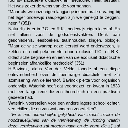
rooms- katholieke didactiek en methodiek heeft bestaan.
Het was zeker de wens van de voormannen.
“Maar als we onze eigen langjarige inspectorale ervaring bij
het lager onderwijs raadplegen zijn we geneigd te zeggen:
neen.” (351)
Natuurlijk is er in P.C. en R.K.- onderwijs eigen leerstof. En
niet alleen voor de godsdienstvakken. Denk aan
geschiedenis, leesboeken, taalinhouden, zingen, biologie.
”Maar de wijze waarop deze leerstof werd onderwezen, is
zelden of nooit gekenmerkt door exclusief P.C. of R.K-
didactische beginselen en een van die exclusief didactische
beginselen afhankelijke methodiek”.(351)
H.Bavinck, aldus Van der Velde, toonde al een diepe
ontevredenheid over de toenmalige didactiek, met z’n
atomisering van de leerstof. Bavinck pleitte voor organisch
onderwijs. Waterink heeft dat voortgezet, en kwam in 1938
met een lange rede die een theoretisch en een praktisch
gedeelte had.
Waterink voorstellen voor een andere lagere school echter,
verschillen die nu van wat anderen voorstellen?
“Er is een opmerkelijke gelijkheid van inzicht inzake de
noodzakelijkheid van de vernieuwing, de richting waarin
deze vernieuwing zal moeten gaan en de vorm die zij zal