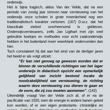
onderwijs.
Het is bijna tragisch, aldus Van der Velde, dat na een
periode van zestig jaar streven naar vernieuwing van het
onderwijs onze scholen in grote meerderheid nog een
traditionalistisch karakter vertonen. (167) D.w.z. dat het
klassikale stelsel overheersend is gebleven.
Onderwijsvernieuwers, zelfs Jan Ligthart met zijn veel
gebruikte boekjes en methodes voor echt zaakonderwijs
hebben in het buitenland meer weerklank ondervonden dan
hier.
Toch constateert hij dat aan het eind van de dertiger jaren
het beeld er als volgt uitziet:
“Er kan niet genoeg op gewezen worden dat er
binnen de verschillende richtingen van het lager
onderwijs in didactisch opzicht een opmerkelijk
gelijkheid van inzicht bestond inzake de
noodzakelijkheid van vernieuwing, de richting
waarin deze vernieuwing zou dienen te gaan en
de vorm, die zij zou moeten aannemen”.
(142)
Uiteindelijk vraagt Van der Velde zich af, of er na de
pacificatie van 1920, toen de energie in andere banen geleid
kon worden, of er een eigen protestants- christelijke en