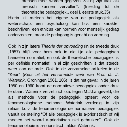
mensch moet worden gegeven, zal hij zijn taak als
mensch kunnen vervullen”. (Inleiding tot de
theoretische pedagogiek,, deel I, eerste stuk,35)
Hierin zit meteen het eigene van de pedagogiek als
wetenschap: een psycholoog kan b.v. een karakter
beschrijven, een ethicus kan normen voor menselijk gedrag
onderzoeken, maar de pedagoog is gericht op vorming.
Ook in zijn latere
Theorie der opvoeding
(in de tweede druk
,1957) blijft voor hem ook in die tijd alle pedagogisch
handelen normatief, en ook de theoretische pedagogiek is
per definitie normatief. In al zijn geschriften is dat steeds
weer aan de orde. Ook in de verzamelde artikelen in de
“Keur” (
Keur uit het verzamelde werk van Prof. dr. J.
Waterink
. Groningen 1961, 106) is dat het geval: in de jaren
1950 en 1960 komt de normatieve pedagogiek onder druk
te staan. Waterink verzet zich o.a. tegen M.J.Langeveld, die
als methode voor de pedagogiek opteert voor de
fenomenologische methode. Waterink verdedigt in zijn
relaas t.o.v. de fenomenologie de normatieve pedagogiek
vanuit de stelling “Of alle pedagogiek is a-prioristisch of wij
moeten het woord a-prioristisch niet gebruiken”. Ook de
fenomenologie is a-prioristisch, aldus Waterink.